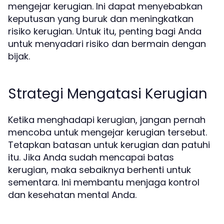
mengejar kerugian. Ini dapat menyebabkan
keputusan yang buruk dan meningkatkan
risiko kerugian. Untuk itu, penting bagi Anda
untuk menyadari risiko dan bermain dengan
bijak.
Strategi Mengatasi Kerugian
Ketika menghadapi kerugian, jangan pernah
mencoba untuk mengejar kerugian tersebut.
Tetapkan batasan untuk kerugian dan patuhi
itu. Jika Anda sudah mencapai batas
kerugian, maka sebaiknya berhenti untuk
sementara. Ini membantu menjaga kontrol
dan kesehatan mental Anda.