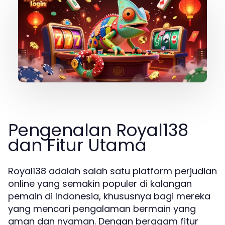
Pengenalan Royal138
dan Fitur Utama
Royal138 adalah salah satu platform perjudian
online yang semakin populer di kalangan
pemain di Indonesia, khususnya bagi mereka
yang mencari pengalaman bermain yang
aman dan nyaman. Dengan beragam fitur