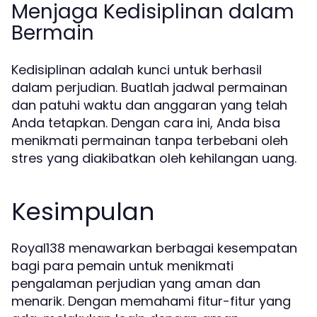
Menjaga Kedisiplinan dalam
Bermain
Kedisiplinan adalah kunci untuk berhasil
dalam perjudian. Buatlah jadwal permainan
dan patuhi waktu dan anggaran yang telah
Anda tetapkan. Dengan cara ini, Anda bisa
menikmati permainan tanpa terbebani oleh
stres yang diakibatkan oleh kehilangan uang.
Kesimpulan
Royal138 menawarkan berbagai kesempatan
bagi para pemain untuk menikmati
pengalaman perjudian yang aman dan
menarik. Dengan memahami fitur-fitur yang