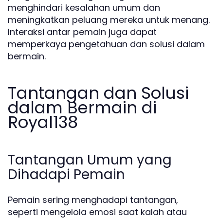
menghindari kesalahan umum dan
meningkatkan peluang mereka untuk menang.
Interaksi antar pemain juga dapat
memperkaya pengetahuan dan solusi dalam
bermain.
Tantangan dan Solusi
dalam Bermain di
Royal138
Tantangan Umum yang
Dihadapi Pemain
Pemain sering menghadapi tantangan,
seperti mengelola emosi saat kalah atau