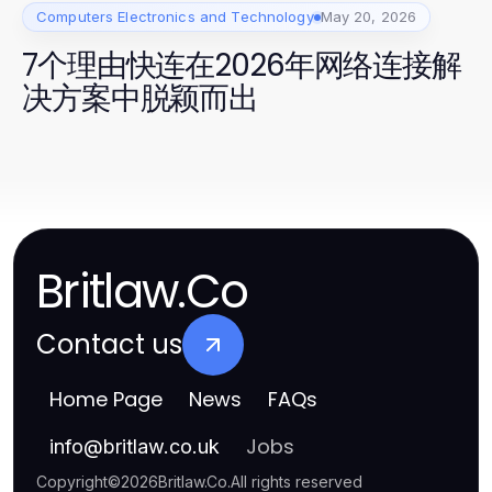
Computers Electronics and Technology
May 20, 2026
7个理由快连在2026年网络连接解
决方案中脱颖而出
Britlaw.Co
Contact us
Home Page
News
FAQs
Jobs
info
@
britlaw.co.uk
Copyright
©
2026
Britlaw.Co
.
All rights reserved