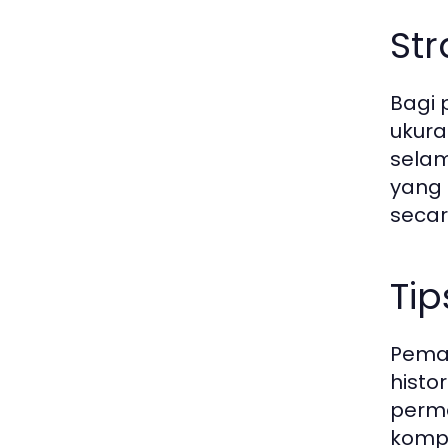
St
Bagi 
ukura
selam
yang 
secar
Ti
Pemai
histo
perma
kompe