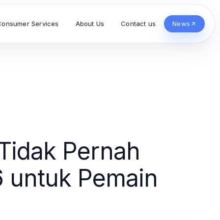
Consumer Services
About Us
Contact us
News
Tidak Pernah
6 untuk Pemain