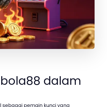
 bola88 dalam
l sebagai pemain kunci yang