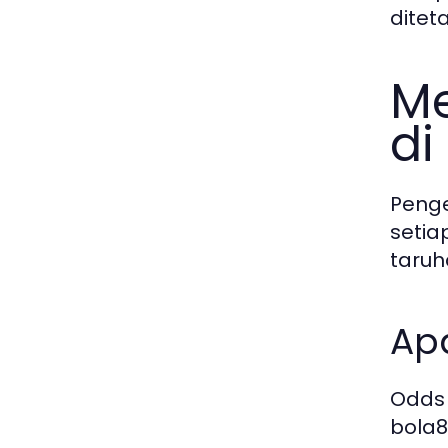
ditet
M
di
Penge
setia
taruh
Ap
Odds 
bola8