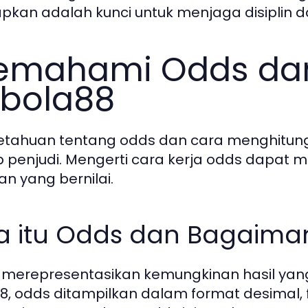
apkan adalah kunci untuk menjaga disiplin d
emahami Odds da
 bola88
tahuan tentang odds dan cara menghitun
p penjudi. Mengerti cara kerja odds dapat
an yang bernilai.
a itu Odds dan Bagaima
merepresentasikan kemungkinan hasil yang
8, odds ditampilkan dalam format desimal, f