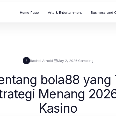
Home Page
Arts & Entertainment
Business and 
Rachel Arnold
·
May 2, 2026
·
Gambling
R
entang bola88 yang 
Strategi Menang 202
Kasino