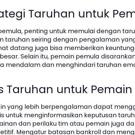
rategi Taruhan untuk Pe
pemula, penting untuk memulai dengan tar
n taruhan seiring dengan pengalaman yan
at datang juga bisa memberikan keuntunga
besar. Selain itu, pemain pemula disarank
a mendalam dan menghindari taruhan emo
ps Taruhan untuk Pemai
n yang lebih berpengalaman dapat menggun
ris untuk menginformasikan keputusan tar
inan dan perilaku tim atau pemain juga 
titif. Mengatur batasan bankroll dan mengi